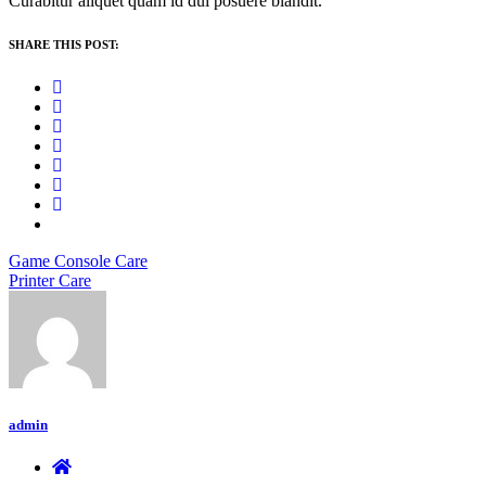
Curabitur aliquet quam id dui posuere blandit.
SHARE THIS POST:
Beitragsnavigation
Game Console Care
Printer Care
admin