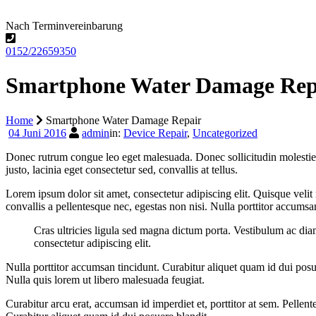
Nach Terminvereinbarung
0152/22659350
Smartphone Water Damage Rep
Home
Smartphone Water Damage Repair
04 Juni 2016
admin
in:
Device Repair
,
Uncategorized
Donec rutrum congue leo eget malesuada. Donec sollicitudin molestie
justo, lacinia eget consectetur sed, convallis at tellus.
Lorem ipsum dolor sit amet, consectetur adipiscing elit. Quisque veli
convallis a pellentesque nec, egestas non nisi. Nulla porttitor accumsa
Cras ultricies ligula sed magna dictum porta. Vestibulum ac dia
consectetur adipiscing elit.
Nulla porttitor accumsan tincidunt. Curabitur aliquet quam id dui posue
Nulla quis lorem ut libero malesuada feugiat.
Curabitur arcu erat, accumsan id imperdiet et, porttitor at sem. Pelle